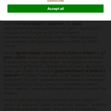
Accept all
Info and Description
Na wakacje z dzie?mi na wsi w Kalabrii, spójrz na nasz?
ofert?
Farmy w Kalabrii z basenem
dla
dzieci
zaprojektowanym dla najm?odszych go?ci i spokoju ich
rodziców, po?o?onym na du?ych obszarach
zakwaterowania otoczonych zielon? oliwk? lub gajami
cytrusowymi i oferuje panoramiczne widoki na okolic? i
morze.
Nasze
Agroturystyka z basenem dla dzieci w Kalabrii
to
p?
ytkie i ciep?e
baseny zaprojektowane specjalnie dla dzieci.
W przeciwnym razie mog? to by? du?e baseny o ró?nych
poziomach g??boko?ci, odpowiednie zarówno dla ma?ych
dzieci, jak i dzieci. W naszych
gospodarstwach w Kalabrii z
basenem
dla dzieci Twoje dzieci mog? bawi? si? w wodzie i
zaznajomi? si? z tym cudownym elementem w ca?kowitym
bezpiecze?stwie i mog? cieszy? si? zabawami wodnymi,
dmuchawkami i mini-zje?d?alniami, które mo?na znale?? na
miejscu.
Podczas gdy oni bawi? si? w basenie, mo?na odpocz?? i
cieszy? si? wspania?? okolic? w solarium, odpocz?? w cieniu
drzew lub pop?ywa? i bawi? si? z dzie?mi w rodzinnej i