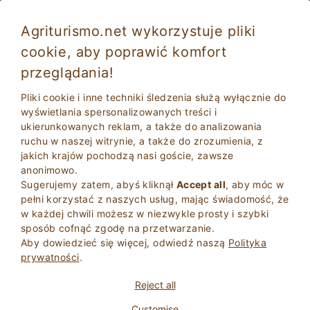
Agriturismo.net wykorzystuje pliki
cookie, aby poprawić komfort
przeglądania!
Wakacje rodzinne na farmie w Kalabrii z
basenem dla dzieci
Pliki cookie i inne techniki śledzenia służą wyłącznie do
wyświetlania spersonalizowanych treści i
ukierunkowanych reklam, a także do analizowania
ruchu w naszej witrynie, a także do zrozumienia, z
jakich krajów pochodzą nasi goście, zawsze
anonimowo.
Sugerujemy zatem, abyś kliknął
Accept all
, aby móc w
pełni korzystać z naszych usług, mając świadomość, że
w każdej chwili możesz w niezwykle prosty i szybki
2
Dorosli
sposób cofnąć zgodę na przetwarzanie.
SZUKAJ
0
Dzieci
Aby dowiedzieć się więcej, odwiedź naszą
Polityka
prywatności
.
Reject all
Customise