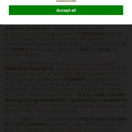
Accept all
Info and Description
Spójrz na nasze oferty na wakacje na
farmie w Umbrii z
basenem
i
zrelaksuj
si? w zielonej okolicy Umbrii.
Znajdziesz pokój, którego szukasz w
mieszkaniu
wyposa?
onym w basen: nasze apartamenty zbudowane s? ze
starych kamiennych domów w ?rodku uroczych wiosek lub
na
farmie w
pobli?u lasu i gór lub w
willi
lub
zamek
na
szczycie wzgórza.
Umbria
to idealne miejsce na
romantyczny wypad
lub
relaksuj?cy wypoczynek
, szczególnie w okresie letnim. Zw?
aszcza, gdy zaczyna si? pierwsze ciep?o, weekend lub d?u?
szy pobyt w gospodarstwie
z basenem
jest idealny, aby
uciec od upa?u i unikn?? kolejek do morza. W?ród naszych
propozycji z pewno?ci? znajdziesz ten, który jest w?a?nie
dla Ciebie! Mo?esz wybra? pobyt w
B & B, Hotelu, Domach
Wakacyjnych, Apartamentach i Agroturystyce z basenem w
pobli?u pi?knej
Perugii
lub w okolicy
Jeziora Trasimeno
, w
jednej z wielu wiosek nad jeziorem.
Na co czekasz, aby zarezerwowa??
Urlop w gospodarstwie
w Umbrii z basenem
zapewni Ci relaksuj?ce dni sp?dzone
pomi?dzy k?pielami, wizytami kulturalnymi w wioskach i