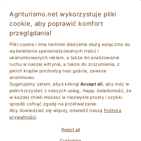
Agriturismo.net wykorzystuje pliki
cookie, aby poprawić komfort
przeglądania!
Wakacje w Umbrii w Gospodarstwie z
basenem
Pliki cookie i inne techniki śledzenia służą wyłącznie do
wyświetlania spersonalizowanych treści i
ukierunkowanych reklam, a także do analizowania
ruchu w naszej witrynie, a także do zrozumienia, z
jakich krajów pochodzą nasi goście, zawsze
anonimowo.
Sugerujemy zatem, abyś kliknął
Accept all
, aby móc w
pełni korzystać z naszych usług, mając świadomość, że
w każdej chwili możesz w niezwykle prosty i szybki
2
Dorosli
sposób cofnąć zgodę na przetwarzanie.
SZUKAJ
0
Dzieci
Aby dowiedzieć się więcej, odwiedź naszą
Polityka
prywatności
.
Reject all
Customise