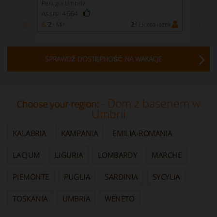
Perugia Umbria
Perugia
Assisi 4664
Magion
ba lózek
2 -
Min
21
Liczba lózek
1 - 7
M
SPRAWDŹ DOSTĘPNOŚĆ NA WAKACJE
- Dom z basenem w
Choose your region:
Umbrii
KALABRIA
KAMPANIA
EMILIA-ROMANIA
LACJUM
LIGURIA
LOMBARDY
MARCHE
PIEMONTE
PUGLIA
SARDINIA
SYCYLIA
TOSKANIA
UMBRIA
WENETO