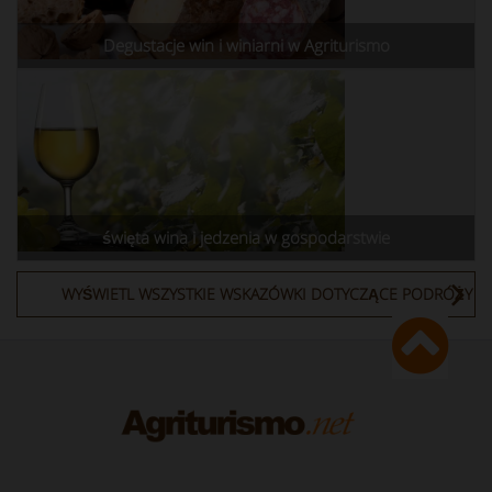
Degustacje win i winiarni w Agriturismo
święta wina i jedzenia w gospodarstwie
WYŚWIETL WSZYSTKIE WSKAZÓWKI DOTYCZĄCE PODRÓŻY