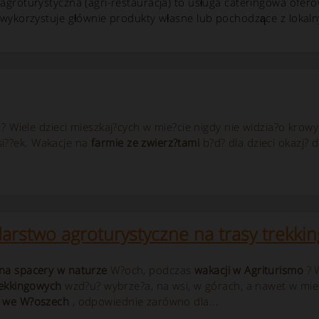
 agroturystyczna (agri-restauracja) to usługa cateringowa of
 wykorzystuje głównie produkty własne lub pochodzące z lokaln
? Wiele dzieci mieszkaj?cych w mie?cie nigdy nie widzia?o krowy
ksi??ek. Wakacje na
farmie ze zwierz?tami
b?d? dla dzieci okazj? 
rstwo agroturystyczne na trasy trekki
na
spacery w
naturze
W?och, podczas
wakacji w Agriturismo
? W
rekkingowych
wzd?u? wybrze?a, na wsi, w górach, a nawet w mie?
we W?oszech
, odpowiednie zarówno dla...