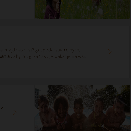
ie znajdziesz list? gospodarstw
rolnych,
wania
,
aby rozgrza? swoje wakacje na wsi,
 z