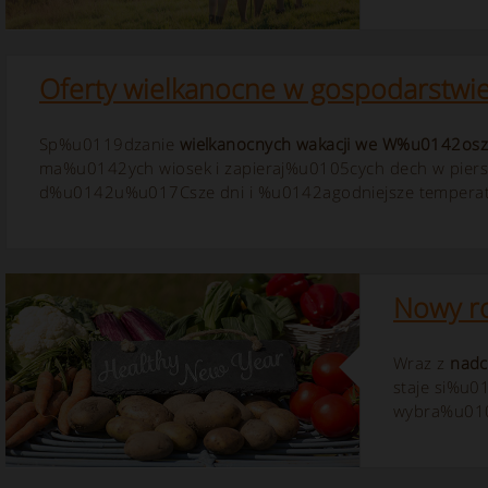
Oferty wielkanocne w gospodarstwi
Sp%u0119dzanie
wielkanocnych wakacji we W%u0142os
ma%u0142ych wiosek i zapieraj%u0105cych dech w piersi
d%u0142u%u017Csze dni i %u0142agodniejsze temperatury
Nowy ro
Wraz z
nad
staje si%u0
wybra%u01