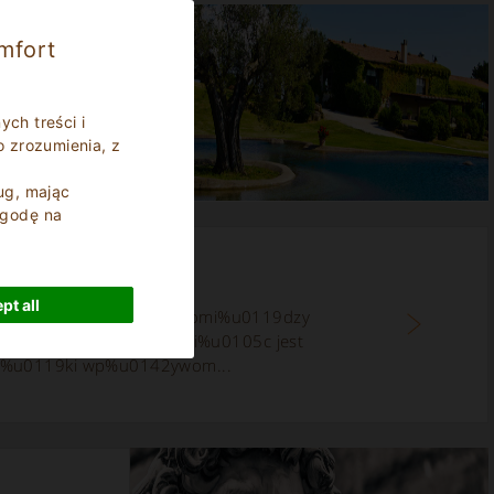
mfort
re
ych treści i
o zrozumienia, z
ug, mając
zgodę na
wyjazd do Włoch
pt all
%u017Cnice klimatyczne pomi%u0119dzy
017Ce ka%u017Cdy miesi%u0105c jest
dzi%u0119ki wp%u0142ywom...