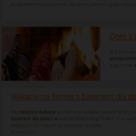
programami edukacyjnymi dla dzieci, rodzin i grup szkolny
Dom z 
Je?li planuj
pensjonatów
w góry lub w
Wakacje na farmie z basenem dla dz
Na
rodzinne wakacje
po?wi?cone zabawie swoich dzieci, na
basenem dla dzieci, w
którym dzieci mog? bawi? si? w wod
relaksuj?c si? i ciesz?c si? pobytem w pokój.
W naszych...