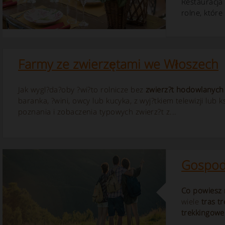
Restauracja
rolne, które
Farmy ze zwierzętami we Włoszech
Jak wygl?da?oby ?wi?to rolnicze bez
zwierz?t hodowlanych
baranka, ?wini, owcy lub kucyka, z wyj?tkiem telewizji lub 
poznania i zobaczenia typowych zwierz?t z...
Gospoda
Co powiesz 
wiele
tras t
trekkingowe