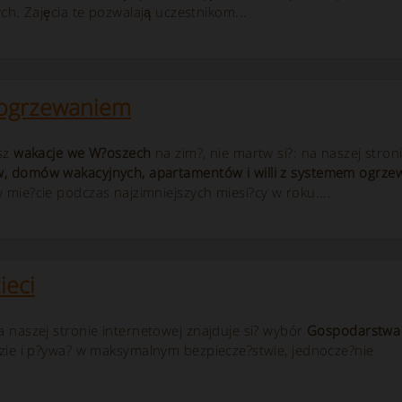
ch. Zajęcia te pozwalają uczestnikom...
ogrzewaniem
esz
wakacje we W?oszech
na zim?, nie martw si?: na naszej stron
, domów wakacyjnych, apartamentów i willi z
systemem
ogrze
 mie?cie podczas najzimniejszych miesi?cy w roku....
ieci
 naszej stronie internetowej znajduje si? wybór
Gospodarstwa
zie i p?ywa? w maksymalnym bezpiecze?stwie, jednocze?nie