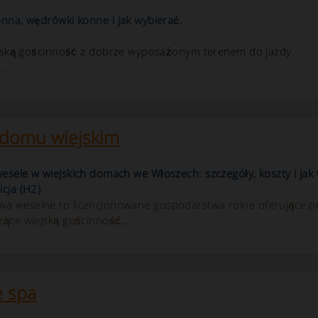
nna, wędrówki konne i jak wybierać.
iejską gościnność z dobrze wyposażonym terenem do jazdy
..
 domu wiejskim
esele w wiejskich domach we Włoszech: szczegóły, koszty i jak
icja (H2)
a weselne to licencjonowane gospodarstwa rolne oferujące prz
zące wiejską gościnność,...
e spa