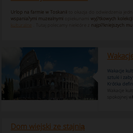
Urlop na farmie w Toskanii
to okazja do odwiedzenia jedne
wspania?ymi muzealnymi
opiekunami
wyj?tkowych kolekcji
kulturalne
. Tutaj polecamy niektóre z
najpi?kniejszych mu
Wakacje
Wakacje kul
sztuki i zab
Krótka defin
Wakacje kul
spokojnej wło
Dom wiejski ze stajnią