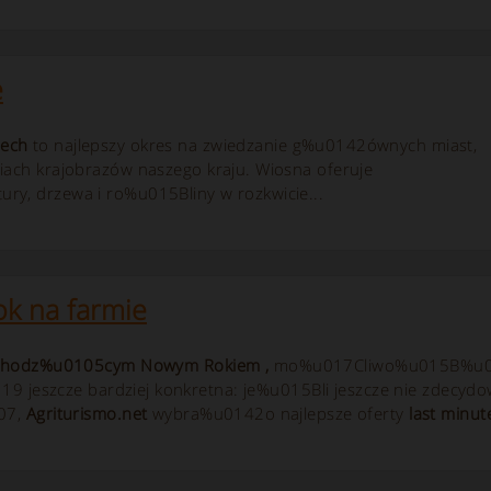
e
zech
to najlepszy okres na zwiedzanie g%u0142ównych miast,
ach krajobrazów naszego kraju. Wiosna oferuje
, drzewa i ro%u015Bliny w rozkwicie...
k na farmie
chodz%u0105cym
Nowym Rokiem
,
mo%u017Cliwo%u015B%u010
119 jeszcze bardziej konkretna: je%u015Bli jeszcze nie zde
07,
Agriturismo.net
wybra%u0142o najlepsze oferty
last minu