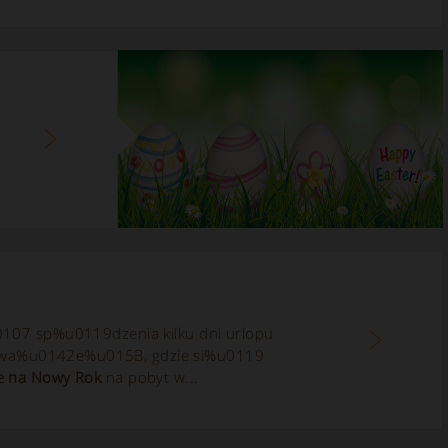
7 sp%u0119dzenia kilku dni urlopu
cydowa%u0142e%u015B, gdzie si%u0119
te na Nowy Rok
na pobyt w...