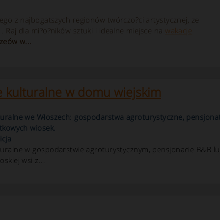
go z najbogatszych regionów twórczo?ci artystycznej, ze
. Raj dla mi?o?ników sztuki i idealne miejsce na
wakacje
zeów w...
 kulturalne w domu wiejskim
turalne we Włoszech: gospodarstwa agroturystyczne, pensjona
ytkowych wiosek.
icja
turalne w gospodarstwie agroturystycznym, pensjonacie B&B l
skiej wsi z...