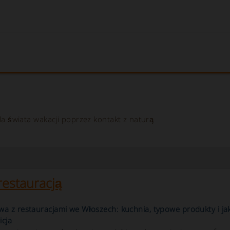
m, gospodarstwie agroturystycznym, wille, hotel, pensjonat
la świata wakacji poprzez kontakt z naturą
estauracją
a z restauracjami we Włoszech: kuchnia, typowe produkty i ja
icja