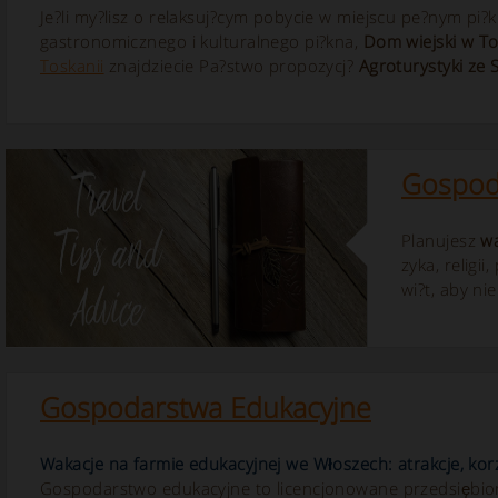
Je?li my?lisz o relaksuj?cym pobycie w miejscu pe?nym pi?
gastronomicznego i kulturalnego pi?kna,
Dom wiejski w To
Toskanii
znajdziecie Pa?stwo propozycj?
Agroturystyki ze 
Gospod
Planujesz
w
zyka, relig
wi?t, aby n
Gospodarstwa Edukacyjne
Wakacje na farmie edukacyjnej we Włoszech: atrakcje, kor
Gospodarstwo edukacyjne to licencjonowane przedsiębior