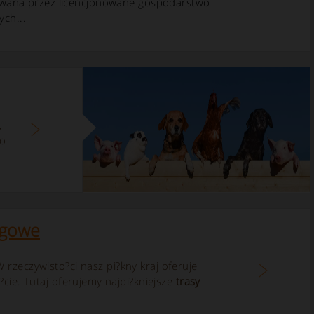
erowana przez licencjonowane gospodarstwo
ych...
,
do
ngowe
 rzeczywisto?ci nasz pi?kny kraj oferuje
cie. Tutaj oferujemy najpi?kniejsze
trasy