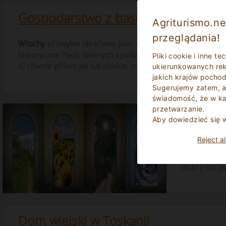
Gospodarstwo z basenem
Agriturismo.ne
przeglądania!
W?ochy
s? zwykle okre?lane jako
Kraina Czarów
: nieporów
historyczne ?lady dawnych cywilizacji, które na szcz??cie n
Pliki cookie i inne t
s? równie pi?kne jak karaibskie; o?nie?one góry,...
ukierunkowanych rekl
jakich krajów pocho
Sugerujemy zatem, a
świadomość, że w ka
przetwarzanie.
Porady 
Aby dowiedzieć się 
Reject al
Mniej wi%u
ró%u017Cny
dobry dla 
Dom wiejski w Toskanii