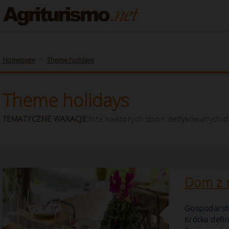
Toskania Włochy wakacje w gospodarstwie agroturystycznym, gospodarstwie rolny
Homepage
Theme holidays
Theme holidays
TEMATYCZNE WAKACJE
lista niektórych stron dedykowanych d
Dom z r
Gospodarstw
Krótka defin