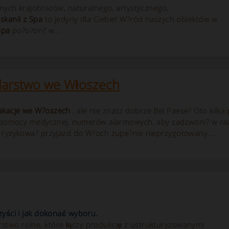
knych krajobrazów, naturalnego, artystycznego,
skanii z Spa
to jedyny dla Ciebie! W?ród naszych obiektów w
Spa
po?o?on? w...
arstwo we Włoszech
akacje we W?oszech
, ale nie znasz dobrze Bel Paese? Oto kilk
ii, pomocy medycznej, numerów alarmowych, aby zadzwoni? w r
ie ryzykowa? przyjazd do W?och zupe?nie nieprzygotowany....
zyści i jak dokonać wyboru.
stwo rolne, które łączy produkcję z ustrukturyzowanymi