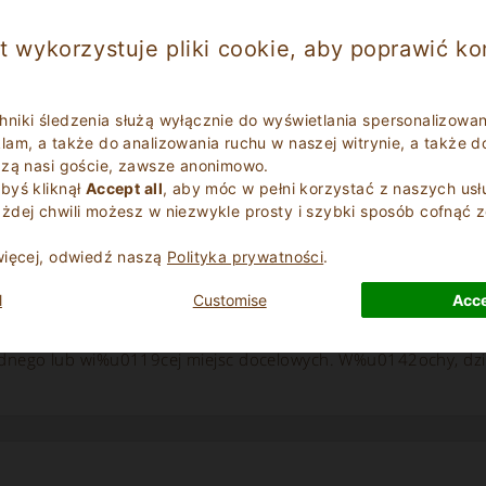
t wykorzystuje pliki cookie, aby poprawić ko
nywalne miasta sztuki, które wci?? zachowuj? kulturalne i
ie zosta?y jeszcze usuni?te; piaszczyste pla?e i czyste wody, któ
echniki śledzenia służą wyłącznie do wyświetlania spersonalizowan
am, a także do analizowania ruchu w naszej witrynie, a także d
dzą nasi goście, zawsze anonimowo.
byś kliknął
Accept all
, aby móc w pełni korzystać z naszych usł
żdej chwili możesz w niezwykle prosty i szybki sposób cofnąć 
dotyczące podróży: najlepszy czas na 
więcej, odwiedź naszą
Polityka prywatności
.
l
Customise
Acce
0119cej co sezon jest dobra na zwiedzanie W%u0142och. Ró
mi regionami i obszarami W%u0142och oznaczaj%u0105, %u
jednego lub wi%u0119cej miejsc docelowych. W%u0142ochy, 